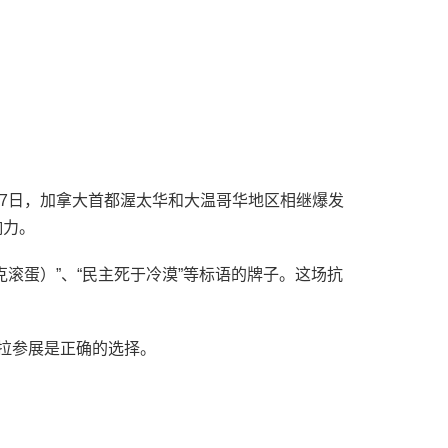
至17日，加拿大首都渥太华和大温哥华地区相继爆发
响力。
斯克滚蛋）”、“民主死于冷漠”等标语的牌子。这场抗
特斯拉参展是正确的选择。