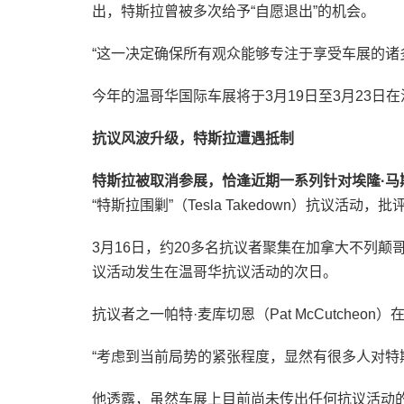
出，特斯拉曾被多次给予“自愿退出”的机会。
“这一决定确保所有观众能够专注于享受车展的诸
今年的温哥华国际车展将于3月19日至3月23日
抗议风波升级，特斯拉遭遇抵制
特斯拉被取消参展，恰逢近期一系列针对埃隆·马斯
“特斯拉围剿”（Tesla Takedown）抗议
3月16日，约20多名抗议者聚集在加拿大不列颠哥
议活动发生在温哥华抗议活动的次日。
抗议者之一帕特·麦库切恩（Pat McCutch
“考虑到当前局势的紧张程度，显然有很多人对特
他透露，虽然车展上目前尚未传出任何抗议活动的