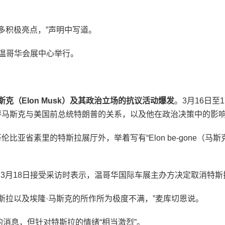
多积极亮点，”声明中写道。
在温哥华会展中心举行。
克（Elon Musk）及其政治立场的抗议活动爆发
。3月16日
活动，批评马斯克与美国前总统特朗普的关系，以及他在政治决策中的影
伦比亚省素里的特斯拉展厅外，举着写有“Elon be-gone（马
eon）在3月18日接受采访时表示，温哥华国际车展主办方决定取消
斯拉以及埃隆·马斯克的所作所为极度不满，”麦库切恩说。
消息，但针对特斯拉的情绪“相当激烈”。