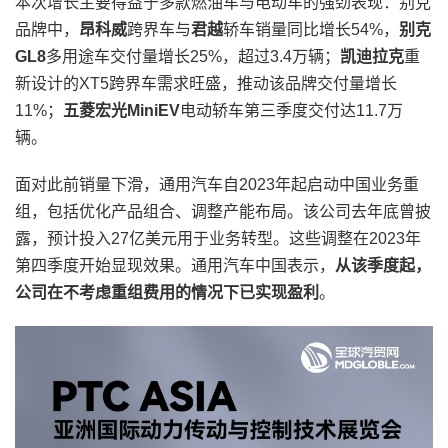
本次增长主要得益于多款燃油车与电动车的强劲表现：别克
品牌中，
昂科威
跨界车与
君越
轿车销量同比增长54%，
别克
GL8
多用途车交付量增长25%，超过3.4万辆；
凯迪拉克
重
新设计的XT5跨界车需求旺盛，推动该品牌交付量增长
11%；
五菱宏光MiniEV
电动轿车第三季度交付达11.7万
辆。
面对此前销量下滑，通用汽车自2023年起启动中国业务重
组，包括优化产品组合、调整产能布局。该公司去年底曾披
露，预计投入27亿美元用于业务转型。这些调整在2023年
第四季度开始显现效果。通用汽车中国表示，
从该季度起，
公司在不考虑重组费用的情况下已实现盈利
。