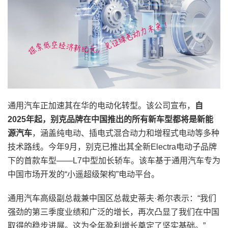
通用汽车正加速其在华的电动化转型。该公司宣布，
自
2025年起，别克品牌在中国推出的所有新车型都将是新能
源汽车
，涵盖纯电动、插电式混合动力和增程式电动等多种
技术路线。今年9月，别克已推出其全新Electra电动子品牌
下的首款车型——L7中型加长轿车。该车基于通用汽车专为
中国市场开发的“小遥超级架构”电动平台。
通用汽车高级副总裁兼中国区总裁史蒂夫·希尔表示：“我们
强劲的第三季度业绩和广泛的增长，再次凸显了我们在中国
取得的稳步进展。这为全年盈利增长奠定了坚实基础。”