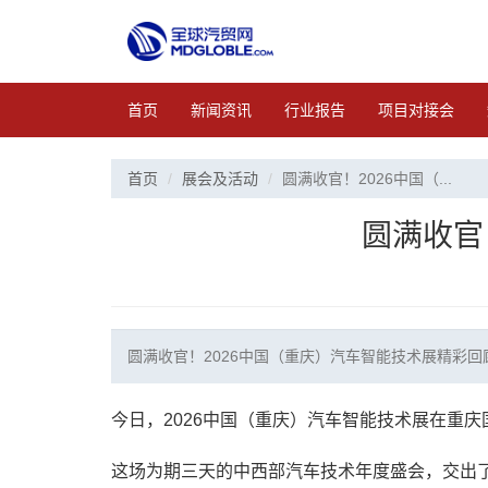
首页
新闻资讯
行业报告
项目对接会
首页
展会及活动
圆满收官！2026中国（...
圆满收官
圆满收官！2026中国（重庆）汽车智能技术展精彩回
今日，2026中国（重庆）汽车智能技术展在重
这场为期三天的中西部汽车技术年度盛会，交出了一