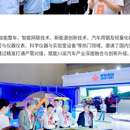
“智能整车、智能网联技术、新能源创新技术、汽车用钢及轻量化
控与仪器仪表、科学仪器与实验室设备”等热门领域，邀请了国内
通过精准打通产需对接，赋能川渝汽车产业深度融合与创新升级