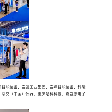
姆智能装备、泰盟工业集团、泰翔智能装备、科隆
、恩艾（中国）仪器、重庆哈科科技、嘉盛康电子