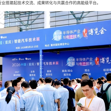
行业搭建起技术交流、成果转化与共赢合作的高能级平台。