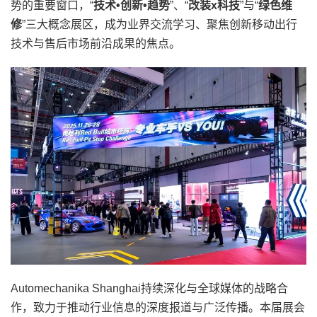
势的重要窗口，“
技术•创新•趋势
”、“
改装x科技
”与“
绿色维
修
”三大概念展区，成为业界交流学习、聚焦创新移动出行
技术与售后市场前沿成果的焦点。
Automechanika Shanghai持续深化与全球媒体的战略合
作，致力于推动行业信息的深度报道与广泛传播。本届展会