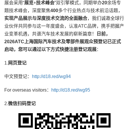
展会采用“
展览
+
技术峰会
”双引擎模式，同期举办
20
余场专
题技术峰会，深度聚焦
400
多个行业热点与技术前沿话题，
实现产品展示与深度技术交流的全面融合
，我们诚邀全球行
业伙伴共同参与这一年度盛会，认准ATC品牌，携手把握产
业变革机遇，共谱汽车技术发展的崭新篇章！
日前，
2026ATC上海国际汽车技术及零部件展观众预登记已正式
启动，您可以通过以下方式快捷注册登记观展
：
1.
网页登记
中文预登记：
http://d18.red/wg94
For overseas visitors：
http://d18.red/wg95
2.
微信扫码登记