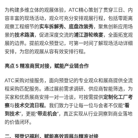
为构建多维立体的观展体验，ATC精心策划了贯穿三日、内
容丰富的现场活动，观众可充分安排观展行程，包括零距离
观察工程细节的
实车拆解秀、底盘改装秀
，聚焦创新应用场
景的
技术路演
，促进深度交流的
浦江游轮晚宴
，全面拓宽观
展的边界。提前观众预登记，可第一时间了解现场活动详细
安排，为您的观展从容有效安排行程。
亮点 5 精准商贸对接，赋能产业链合作
ATC采购对接服务，面向预登记的专业观众和展商提供全流
程采购匹配服务。通过展前需求调研、供应商智能筛选，为
买家和优质展商安排一对一洽谈，可按需提供
定制化工厂考
察
与
技术交流日程
。我们致力于让每一位与会者不仅能“
看
到技术
”，更能“
带走机会
”，真正实现从行业洞察到商业落地
的价值闭环。
二、预登记福利，赋能高效观展与精准对接