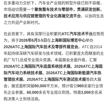
在多重动力交织下，汽车全产业链的转型升级已刻不容缓，
市场迫切需要一个
聚焦整车技术与零部件，贯通研发创新、
技术应用与供应链管理的专业化高端交流平台
，以协同生态
之力共迎产业新时代。
在此背景下，具有深厚行业积累的
ATC汽车技术平台
应势而
为，将于
2026年6月3-5日
在
上海新国际博览中心
举办
2026ATC上海国际汽车技术及零部件展览会
。ATC自2014
年起持续深耕汽车研发与技术领域，已积累庞大而精准的主
机厂与T1总成专业观众资源。本届展会全面升级，汇聚
2026ATC上海国际汽车底盘系统技术展、2026ATC上海国
际汽车动力系统技术展、2026ATC上海国际新能源汽车热
管理技术展、2026ATC上海国际汽车测试技术展
等四大展
会，展览面积突破
60,000
平方米，预计吸引
960
余家行业领
先企业参展，
60,000
多名专业观众到场，特邀
3,000
余名采
购决策人士到场洽商。